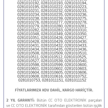
0281010192, 0281010193, 0281010194,
0281010195, 0281010222, 0281010223,
0281010231, 0281010232, 0281010233,
0281010234, 0281010235, 0281010236,
0281010238, 0281010239, 0281010275,
0281010276, 0281010277, 0281010278,
0281010279, 0281010280, 0281010281,
0281010282, 0281010283, 0281010310,
0281010348, 0281010349, 0281010350,
0281010351, 0281010426, 0281010427,
0281010428, 0281010429, 0281010430,
0281010431, 0281010432, 0281010433,
0281010434, 0281010435, 0281010436,
0281010508, 0281010509, 0281010510,
0281010511, 0281010512, 0281010525,
0281010527, 0281010539, 0281010540,
0281010598, 0281010599, 0281010600,
0281010601, 0281010602, 0281010603,
0281010604, 0281010605, 0281010606,
0281010608, 0281010616, 0281010752,
0281010753, 0281011151, 0281011152
FİYATLARIMIZA KDV DAHİL, KARGO HARİÇTİR.
2 YIL GARANTİ:
Bütün CC OTO ELEKTRONİK parçaları
ve CC OTO ELEKTRONİK tarafından gösterilen bütün işçilik