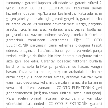
tamamıyla garanti kapsamı altındadır ve garanti süresi 2
yıldır. Bütün CC OTO ELEKTRONİK faturaları servis
hizmetini ödeyen kişi/kuruma kesilmelidir. Faturada ismi
geçen şirket ya da şahıs için garanti geçerlidir, garanti başka
bir araca ya da kişi/kuruma devredilemez. Kargo, parçanın
araçtan çıkarılması, araç kiralama, arıza teşhis, kodlama,
programlama, yazılım indirme ve/veya mekanik ücretler
garantimiz tarafından karşılanmaz. Eğer CC OTO
ELEKTRONİK parçanızın tamir edilemez olduğunu tespit
ederse, onayınızla, tarafınıza bunun yerine ya yedek parça
tedarik edilir ya da ünite için bize ödemiş olduğunuz tutar
size geri iade edilir. Garantiyi bozacak faktörler, bunlarla
kısıtlı olmamakla birlikte şu şekildedir: su hasarı, yangın
hasarı, fazla voltaj hasarı, parçanın arabadaki başka bir
arızalı parça yüzünden hasar alması, arabaya akü takviyesi
yapılması, uygunsuz kullanım, parçaların amaç dışı kullanımı
veya eski ünitenin zamanında CC OTO ELEKTRONİK geri
gönderilmemesi (değişim/takas ünitesi satın alındığında).
Para iadeleri orijinal faturanın ibrazında mümkün olup
yöneticinin takdirindedir. CC OTO ELEKTRONİK garanti