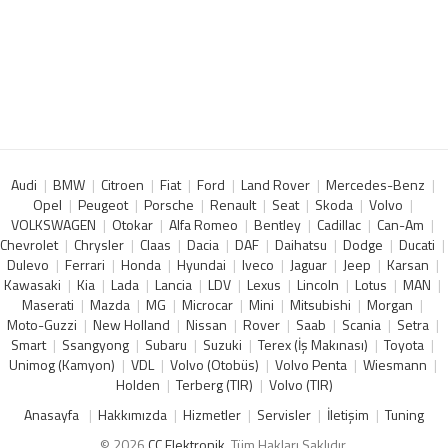
Audi
BMW
Citroen
Fiat
Ford
Land Rover
Mercedes-Benz
Opel
Peugeot
Porsche
Renault
Seat
Skoda
Volvo
VOLKSWAGEN
Otokar
Alfa Romeo
Bentley
Cadillac
Can-Am
Chevrolet
Chrysler
Claas
Dacia
DAF
Daihatsu
Dodge
Ducati
Dulevo
Ferrari
Honda
Hyundai
Iveco
Jaguar
Jeep
Karsan
Kawasaki
Kia
Lada
Lancia
LDV
Lexus
Lincoln
Lotus
MAN
Maserati
Mazda
MG
Microcar
Mini
Mitsubishi
Morgan
Moto-Guzzi
New Holland
Nissan
Rover
Saab
Scania
Setra
Smart
Ssangyong
Subaru
Suzuki
Terex (İş Makınası)
Toyota
Unimog (Kamyon)
VDL
Volvo (Otobüs)
Volvo Penta
Wiesmann
Holden
Terberg (TIR)
Volvo (TIR)
Anasayfa
Hakkımızda
Hizmetler
Servisler
İletişim
Tuning
© 2026
CC Elektronik
. Tüm Hakları Saklıdır.