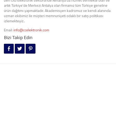
beri Oto Elektronik sektöründe Almanya’da hizmet vermekte olan ve
artık Türkiye’de Merkezi Antalya olan firmamız tüm Türkiye geneline
ürün dağıtımı yapmaktadır. Akademisyen kadromuz ve kendi alanında
uzman ekibimiz ile müşteri memnuniyeti odaklı bir satış politikası
izlemekteyiz..
Email:
info@ccelektronik.com
Bizi Takip Edin