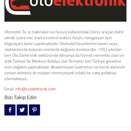
Otomobil, Tır, iş makinaları ve hususi kullanımdaki Deniz araçları dahil
olmak üzere her marka kontrol ünitesi, beyin, navigasyon (yol
bilgisayarı) tamiri yapılmaktadır. Otomobil beyinlerinin tamiri veya
stoklarımızda bulunan ürünlerle değişimi mümkündür. 1992 yılından
beri Oto Elektronik sektöründe Almanya’da hizmet vermekte olan ve
artık Türkiye’de Merkezi Antalya olan firmamız tüm Türkiye geneline
ürün dağıtımı yapmaktadır. Akademisyen kadromuz ve kendi alanında
uzman ekibimiz ile müşteri memnuniyeti odaklı bir satış politikası
izlemekteyiz..
Email:
info@ccelektronik.com
Bizi Takip Edin