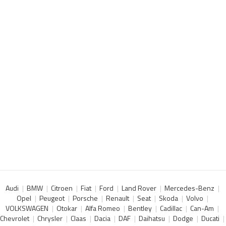
Audi
BMW
Citroen
Fiat
Ford
Land Rover
Mercedes-Benz
Opel
Peugeot
Porsche
Renault
Seat
Skoda
Volvo
VOLKSWAGEN
Otokar
Alfa Romeo
Bentley
Cadillac
Can-Am
Chevrolet
Chrysler
Claas
Dacia
DAF
Daihatsu
Dodge
Ducati