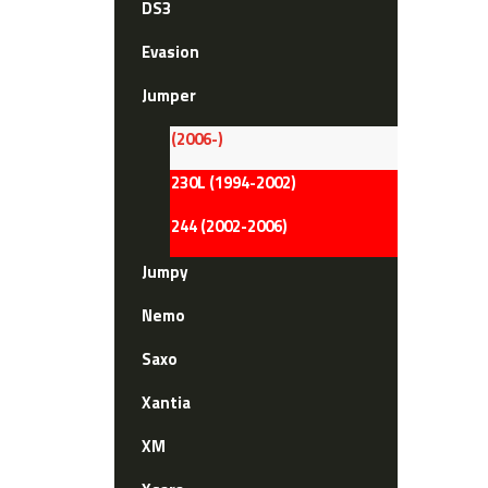
DS3
Evasion
Jumper
(2006-)
230L (1994-2002)
244 (2002-2006)
Jumpy
Nemo
Saxo
Xantia
XM