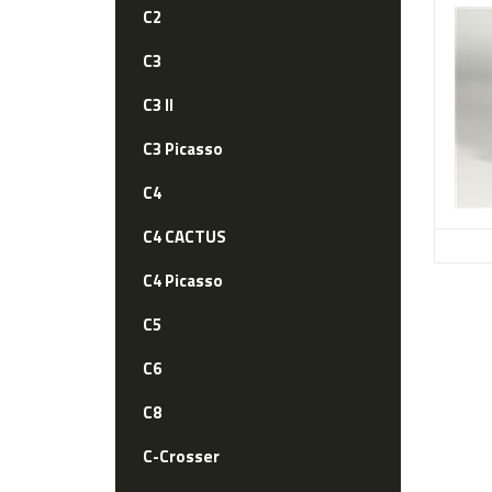
C2
C3
C3 II
C3 Picasso
C4
C4 CACTUS
C4 Picasso
C5
C6
C8
C-Crosser