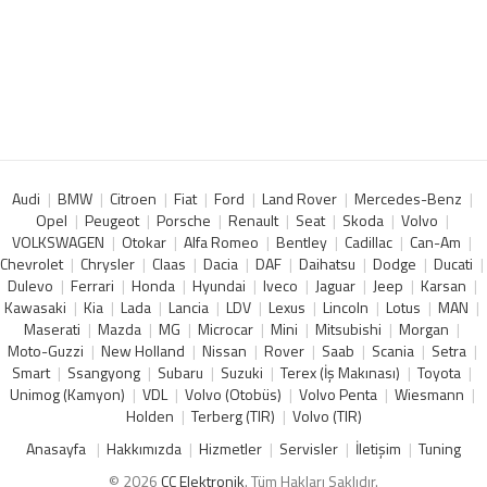
Audi
BMW
Citroen
Fiat
Ford
Land Rover
Mercedes-Benz
Opel
Peugeot
Porsche
Renault
Seat
Skoda
Volvo
VOLKSWAGEN
Otokar
Alfa Romeo
Bentley
Cadillac
Can-Am
Chevrolet
Chrysler
Claas
Dacia
DAF
Daihatsu
Dodge
Ducati
Dulevo
Ferrari
Honda
Hyundai
Iveco
Jaguar
Jeep
Karsan
Kawasaki
Kia
Lada
Lancia
LDV
Lexus
Lincoln
Lotus
MAN
Maserati
Mazda
MG
Microcar
Mini
Mitsubishi
Morgan
Moto-Guzzi
New Holland
Nissan
Rover
Saab
Scania
Setra
Smart
Ssangyong
Subaru
Suzuki
Terex (İş Makınası)
Toyota
Unimog (Kamyon)
VDL
Volvo (Otobüs)
Volvo Penta
Wiesmann
Holden
Terberg (TIR)
Volvo (TIR)
Anasayfa
Hakkımızda
Hizmetler
Servisler
İletişim
Tuning
© 2026
CC Elektronik
. Tüm Hakları Saklıdır.