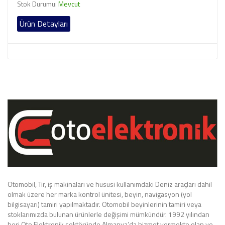
Stok Durumu:
Mevcut
Ürün Detayları
Otomobil, Tır, iş makinaları ve hususi kullanımdaki Deniz araçları dahil
olmak üzere her marka kontrol ünitesi, beyin, navigasyon (yol
bilgisayarı) tamiri yapılmaktadır. Otomobil beyinlerinin tamiri veya
stoklarımızda bulunan ürünlerle değişimi mümkündür. 1992 yılından
beri Oto Elektronik sektöründe Almanya’da hizmet vermekte olan ve