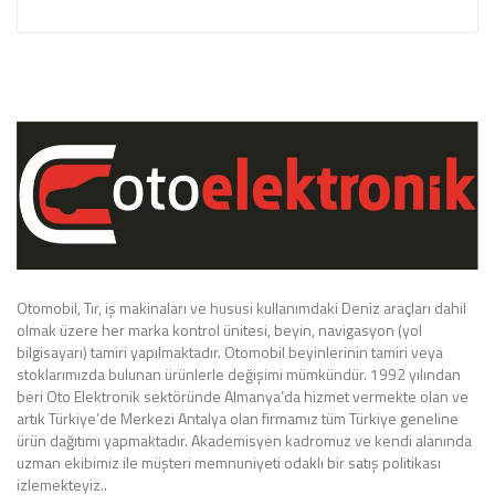
Otomobil, Tır, iş makinaları ve hususi kullanımdaki Deniz araçları dahil
olmak üzere her marka kontrol ünitesi, beyin, navigasyon (yol
bilgisayarı) tamiri yapılmaktadır. Otomobil beyinlerinin tamiri veya
stoklarımızda bulunan ürünlerle değişimi mümkündür. 1992 yılından
beri Oto Elektronik sektöründe Almanya’da hizmet vermekte olan ve
artık Türkiye’de Merkezi Antalya olan firmamız tüm Türkiye geneline
ürün dağıtımı yapmaktadır. Akademisyen kadromuz ve kendi alanında
uzman ekibimiz ile müşteri memnuniyeti odaklı bir satış politikası
izlemekteyiz..