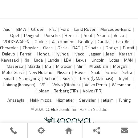
Audi
BMW
Citroen
Fiat
Ford
Land Rover
Mercedes-Benz
Opel
Peugeot
Porsche
Renault
Seat
Skoda
Volvo
VOLKSWAGEN
Otokar
Alfa Romeo
Bentley
Cadillac
Can-Am
Chevrolet
Chrysler
Claas
Dacia
DAF
Daihatsu
Dodge
Ducati
Dulevo
Ferrari
Honda
Hyundai
Iveco
Jaguar
Jeep
Karsan
Kawasaki
Kia
Lada
Lancia
LDV
Lexus
Lincoln
Lotus
MAN
Maserati
Mazda
MG
Microcar
Mini
Mitsubishi
Morgan
Moto-Guzzi
New Holland
Nissan
Rover
Saab
Scania
Setra
Smart
Ssangyong
Subaru
Suzuki
Terex (İş Makınası)
Toyota
Unimog (Kamyon)
VDL
Volvo (Otobüs)
Volvo Penta
Wiesmann
Holden
Terberg (TIR)
Volvo (TIR)
Anasayfa
Hakkımızda
Hizmetler
Servisler
İletişim
Tuning
© 2026
CC Elektronik
. Tüm Hakları Saklıdır.
;
;