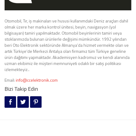
Otomobil, Tır, iş makinaları ve hususi kullanımdaki Deniz araçları dahil
olmak üzere her marka kontrol ünitesi, beyin, navigasyon (yol
bilgisayarı) tamiri yapılmaktadır. Otomobil beyinlerinin tamiri veya
stoklarımızda bulunan ürünlerle değişimi mümkündür. 1992 yılından
beri Oto Elektronik sektöründe Almanya’da hizmet vermekte olan ve
artık Türkiye’de Merkezi Antalya olan firmamız tüm Türkiye geneline
ürün dağıtımı yapmaktadır. Akademisyen kadromuz ve kendi alanında
uzman ekibimiz ile müşteri memnuniyeti odaklı bir satış politikası
izlemekteyiz..
Email:
info@ccelektronik.com
Bizi Takip Edin