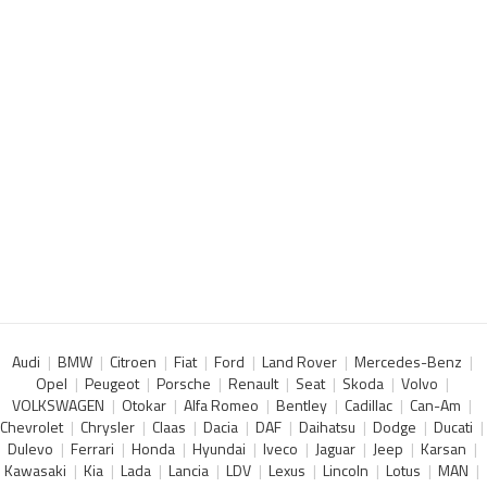
Audi
BMW
Citroen
Fiat
Ford
Land Rover
Mercedes-Benz
Opel
Peugeot
Porsche
Renault
Seat
Skoda
Volvo
VOLKSWAGEN
Otokar
Alfa Romeo
Bentley
Cadillac
Can-Am
Chevrolet
Chrysler
Claas
Dacia
DAF
Daihatsu
Dodge
Ducati
Dulevo
Ferrari
Honda
Hyundai
Iveco
Jaguar
Jeep
Karsan
Kawasaki
Kia
Lada
Lancia
LDV
Lexus
Lincoln
Lotus
MAN