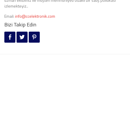
uzman ekibimiz ile müşteri memnuniyeti odaklı bir satış politikası
izlemekteyiz..
Email:
info@ccelektronik.com
Bizi Takip Edin