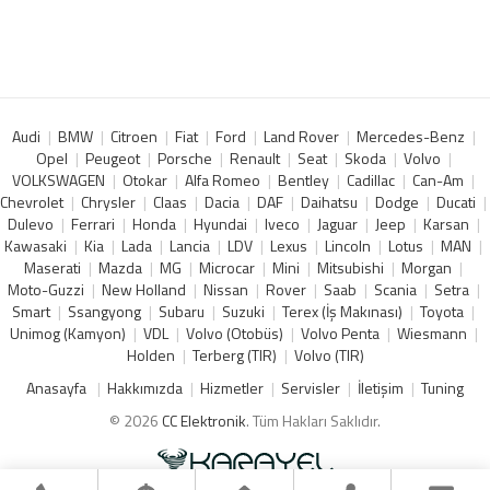
Audi
BMW
Citroen
Fiat
Ford
Land Rover
Mercedes-Benz
Opel
Peugeot
Porsche
Renault
Seat
Skoda
Volvo
VOLKSWAGEN
Otokar
Alfa Romeo
Bentley
Cadillac
Can-Am
Chevrolet
Chrysler
Claas
Dacia
DAF
Daihatsu
Dodge
Ducati
Dulevo
Ferrari
Honda
Hyundai
Iveco
Jaguar
Jeep
Karsan
Kawasaki
Kia
Lada
Lancia
LDV
Lexus
Lincoln
Lotus
MAN
Maserati
Mazda
MG
Microcar
Mini
Mitsubishi
Morgan
Moto-Guzzi
New Holland
Nissan
Rover
Saab
Scania
Setra
Smart
Ssangyong
Subaru
Suzuki
Terex (İş Makınası)
Toyota
Unimog (Kamyon)
VDL
Volvo (Otobüs)
Volvo Penta
Wiesmann
Holden
Terberg (TIR)
Volvo (TIR)
Anasayfa
Hakkımızda
Hizmetler
Servisler
İletişim
Tuning
© 2026
CC Elektronik
. Tüm Hakları Saklıdır.