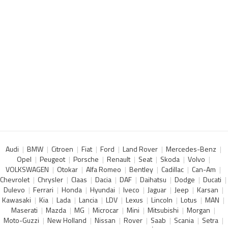
Audi
BMW
Citroen
Fiat
Ford
Land Rover
Mercedes-Benz
Opel
Peugeot
Porsche
Renault
Seat
Skoda
Volvo
VOLKSWAGEN
Otokar
Alfa Romeo
Bentley
Cadillac
Can-Am
Chevrolet
Chrysler
Claas
Dacia
DAF
Daihatsu
Dodge
Ducati
Dulevo
Ferrari
Honda
Hyundai
Iveco
Jaguar
Jeep
Karsan
Kawasaki
Kia
Lada
Lancia
LDV
Lexus
Lincoln
Lotus
MAN
Maserati
Mazda
MG
Microcar
Mini
Mitsubishi
Morgan
Moto-Guzzi
New Holland
Nissan
Rover
Saab
Scania
Setra