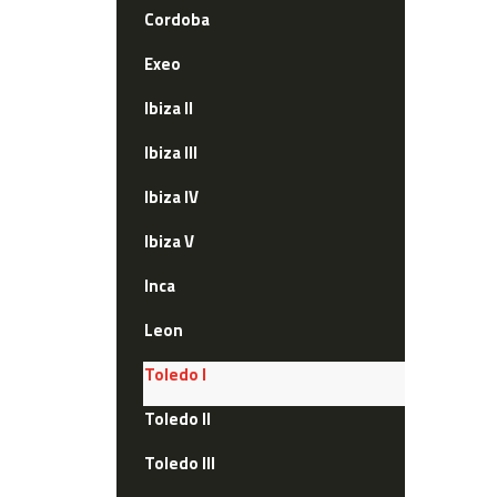
Cordoba
Exeo
Ibiza II
Ibiza III
Ibiza IV
Ibiza V
Inca
Leon
Toledo I
Toledo II
Toledo III