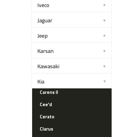
Iveco
Jaguar
Jeep
Karsan
Kawasaki
Kia
Carens II
Cee'd
Cerato
Clarus