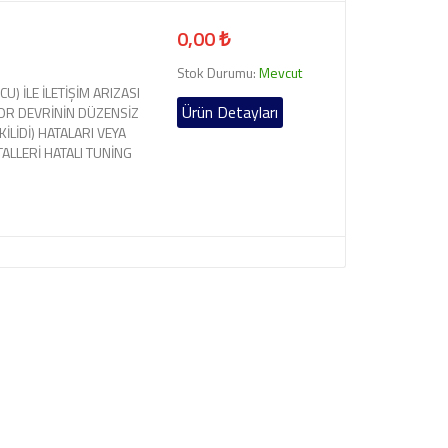
0,00 ₺
Stok Durumu:
Mevcut
U) İLE İLETİŞİM ARIZASI
Ürün Detayları
OR DEVRİNİN DÜZENSİZ
LİDİ) HATALARI VEYA
TALLERİ HATALI TUNİNG