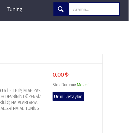
Tuning
0,00 ₺
Stok Durumu:
Mevcut
U) İLE İLETİŞİM ARIZASI
Ürün Detayları
OR DEVRİNİN DÜZENSİZ
LİDİ) HATALARI VEYA
TALLERİ HATALI TUNİNG