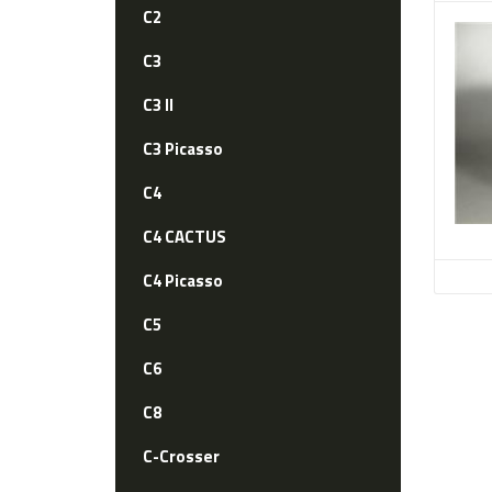
C2
C3
C3 II
C3 Picasso
C4
C4 CACTUS
C4 Picasso
C5
C6
C8
C-Crosser