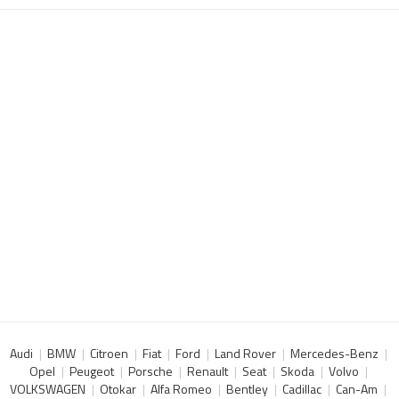
Audi
BMW
Citroen
Fiat
Ford
Land Rover
Mercedes-Benz
Opel
Peugeot
Porsche
Renault
Seat
Skoda
Volvo
VOLKSWAGEN
Otokar
Alfa Romeo
Bentley
Cadillac
Can-Am