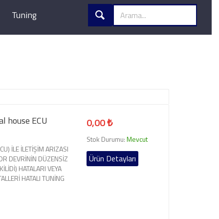
Tuning
tal house ECU
0,00 ₺
Stok Durumu:
Mevcut
U) İLE İLETİŞİM ARIZASI
Ürün Detayları
OR DEVRİNİN DÜZENSİZ
LİDİ) HATALARI VEYA
TALLERİ HATALI TUNİNG