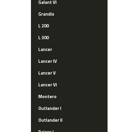
Galant VI
Grandis
L 200
L 300
Lancer
Lancer IV
Lancer V
Lancer VI
Montero
Outlander I
Outlander II
Pajero I