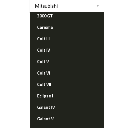
Mitsubishi
3000 GT
Carisma
Colt III
Colt IV
Colt V
Colt VI
Colt VII
Eclipse I
Galant IV
Galant V