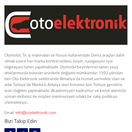
Otomobil, Tır, iş makinaları ve hususi kullanımdaki Deniz araçları dahil
olmak üzere her marka kontrol ünitesi, beyin, navigasyon (yol
bilgisayarı) tamiri yapılmaktadır. Otomobil beyinlerinin tamiri veya
stoklarımızda bulunan ürünlerle değişimi mümkündür. 1992 yılından
beri Oto Elektronik sektöründe Almanya’da hizmet vermekte olan ve
artık Türkiye’de Merkezi Antalya olan firmamız tüm Türkiye geneline
ürün dağıtımı yapmaktadır. Akademisyen kadromuz ve kendi alanında
uzman ekibimiz ile müşteri memnuniyeti odaklı bir satış politikası
izlemekteyiz..
Email:
info@ccelektronik.com
Bizi Takip Edin