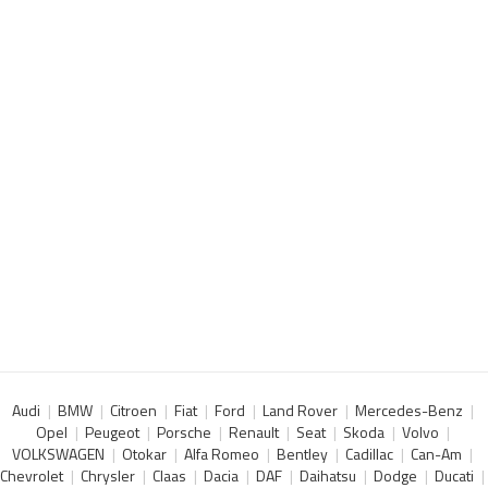
Audi
BMW
Citroen
Fiat
Ford
Land Rover
Mercedes-Benz
Opel
Peugeot
Porsche
Renault
Seat
Skoda
Volvo
VOLKSWAGEN
Otokar
Alfa Romeo
Bentley
Cadillac
Can-Am
Chevrolet
Chrysler
Claas
Dacia
DAF
Daihatsu
Dodge
Ducati