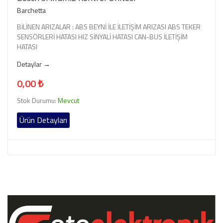
Barchetta
BİLİNEN ARIZALAR : ABS BEYNİ İLE İLETİŞİM ARIZASI ABS TEKER
SENSÖRLERİ HATASI HIZ SİNYALİ HATASI CAN-BUS İLETİŞİM
HATASI
Detaylar →
0,00 ₺
Stok Durumu:
Mevcut
Ürün Detayları