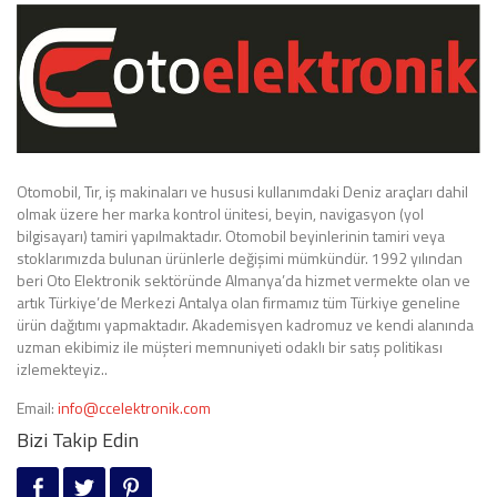
Otomobil, Tır, iş makinaları ve hususi kullanımdaki Deniz araçları dahil
olmak üzere her marka kontrol ünitesi, beyin, navigasyon (yol
bilgisayarı) tamiri yapılmaktadır. Otomobil beyinlerinin tamiri veya
stoklarımızda bulunan ürünlerle değişimi mümkündür. 1992 yılından
beri Oto Elektronik sektöründe Almanya’da hizmet vermekte olan ve
artık Türkiye’de Merkezi Antalya olan firmamız tüm Türkiye geneline
ürün dağıtımı yapmaktadır. Akademisyen kadromuz ve kendi alanında
uzman ekibimiz ile müşteri memnuniyeti odaklı bir satış politikası
izlemekteyiz..
Email:
info@ccelektronik.com
Bizi Takip Edin