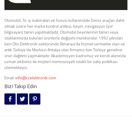
Otomobil, Tır, iş makinaları ve hususi kullanımdaki Deniz araçları dahil
olmak üzere her marka kontrol ünitesi, beyin, navigasyon (yol
bilgisayarı) tamiri yapılmaktadır. Otomobil beyinlerinin tamiri veya
stoklarımızda bulunan ürünlerle değişimi mümkündür. 1992 yılından
beri Oto Elektronik sektöründe Almanya’da hizmet vermekte olan ve
artık Türkiye’de Merkezi Antalya olan firmamız tüm Türkiye geneline
ürün dağıtımı yapmaktadır. Akademisyen kadromuz ve kendi alanında
uzman ekibimiz ile müşteri memnuniyeti odaklı bir satış politikası
izlemekteyiz..
Email:
info@ccelektronik.com
Bizi Takip Edin