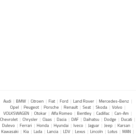
Audi
BMW
Citroen
Fiat
Ford
Land Rover
Mercedes-Benz
Opel
Peugeot
Porsche
Renault
Seat
Skoda
Volvo
VOLKSWAGEN
Otokar
Alfa Romeo
Bentley
Cadillac
Can-Am
Chevrolet
Chrysler
Claas
Dacia
DAF
Daihatsu
Dodge
Ducati
Dulevo
Ferrari
Honda
Hyundai
Iveco
Jaguar
Jeep
Karsan
Kawasaki
Kia
Lada
Lancia
LDV
Lexus
Lincoln
Lotus
MAN