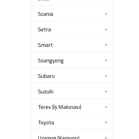
Scania
Setra
Smart
Ssangyong
Subaru
Suzuki
Terex (İş Makınası)
Toyota
Unimog (Kamyon)