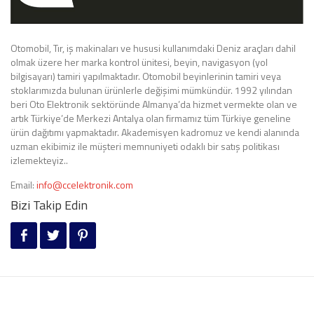
Otomobil, Tır, iş makinaları ve hususi kullanımdaki Deniz araçları dahil
olmak üzere her marka kontrol ünitesi, beyin, navigasyon (yol
bilgisayarı) tamiri yapılmaktadır. Otomobil beyinlerinin tamiri veya
stoklarımızda bulunan ürünlerle değişimi mümkündür. 1992 yılından
beri Oto Elektronik sektöründe Almanya’da hizmet vermekte olan ve
artık Türkiye’de Merkezi Antalya olan firmamız tüm Türkiye geneline
ürün dağıtımı yapmaktadır. Akademisyen kadromuz ve kendi alanında
uzman ekibimiz ile müşteri memnuniyeti odaklı bir satış politikası
izlemekteyiz..
Email:
info@ccelektronik.com
Bizi Takip Edin