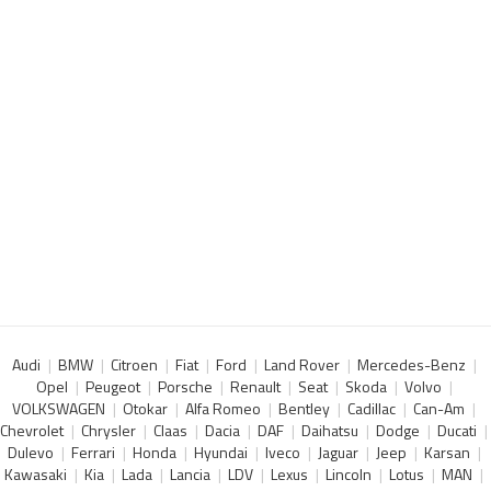
Audi
BMW
Citroen
Fiat
Ford
Land Rover
Mercedes-Benz
Opel
Peugeot
Porsche
Renault
Seat
Skoda
Volvo
VOLKSWAGEN
Otokar
Alfa Romeo
Bentley
Cadillac
Can-Am
Chevrolet
Chrysler
Claas
Dacia
DAF
Daihatsu
Dodge
Ducati
Dulevo
Ferrari
Honda
Hyundai
Iveco
Jaguar
Jeep
Karsan
Kawasaki
Kia
Lada
Lancia
LDV
Lexus
Lincoln
Lotus
MAN