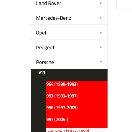
Land Rover
Mercedes-Benz
Opel
Peugeot
Porsche
911
964 (1988-1993)
993 (1993-1997)
996 (1997-2005)
997 (2004-)
G-modell (1973-1990)