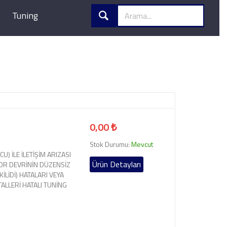
Tuning
0,00 ₺
Stok Durumu:
Mevcut
U) İLE İLETİŞİM ARIZASI
Ürün Detayları
OR DEVRİNİN DÜZENSİZ
LİDİ) HATALARI VEYA
TALLERİ HATALI TUNİNG