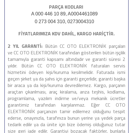
PARÇA KODLARI
A 000 446 10 89, A0004461089
0 273 004 310, 0273004310
FİYATLARIMIZA KDV DAHİL, KARGO HARİÇTİR.
2 YIL GARANTİ:
Bütün CC OTO ELEKTRONİK parçaları
ve CC OTO ELEKTRONİK tarafından gösterilen bütün işçilik
tamamıyla garanti kapsamı altındadır ve garanti süresi 2
yıldır. Bütün CC OTO ELEKTRONİK faturaları servis
hizmetini ödeyen kişi/kuruma kesilmelidir. Faturada ismi
geçen şirket ya da şahıs için garanti geçerlidir, garanti başka
bir araca ya da kişi/kuruma devredilemez. Kargo, parçanın
araçtan çıkarılması, araç kiralama, arıza teşhis, kodlama,
programlama, yazılım indirme ve/veya mekanik ücretler
garantimiz tarafından karşılanmaz. Eğer CC OTO
ELEKTRONİK parçanızın tamir edilemez olduğunu tespit
ederse, onayınızla, tarafınıza bunun yerine ya yedek parça
tedarik edilir ya da ünite için bize ödemiş olduğunuz tutar
size geri iade edilir. Garantiyi bozacak faktörler, bunlarla