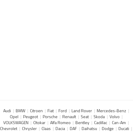
Audi
BMW
Citroen
Fiat
Ford
Land Rover
Mercedes-Benz
Opel
Peugeot
Porsche
Renault
Seat
Skoda
Volvo
VOLKSWAGEN
Otokar
Alfa Romeo
Bentley
Cadillac
Can-Am
Chevrolet
Chrysler
Claas
Dacia
DAF
Daihatsu
Dodge
Ducati