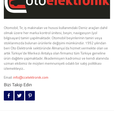
Otomobil, Tır, iş makinaları ve hususi kullanımdaki Deniz araçları dahil
olmak üzere her marka kontrol ünitesi, beyin, navigasyon (yol
bilgisayarı) tamiri yapılmaktadır. Otomobil beyinlerinin tamiri veya
stoklarımızda bulunan ürünlerle değişimi mümkündür. 1992 yılından
beri Oto Elektronik sektöründe Almanya’da hizmet vermekte olan ve
artık Türkiye’de Merkezi Antalya olan firmamız tüm Türkiye geneline
ürün dağıtımı yapmaktadır. Akademisyen kadromuz ve kendi alanında
uzman ekibimiz ile müşteri memnuniyeti odaklı bir satış politikası
izlemekteyiz..
Email:
info@ccelektronik.com
Bizi Takip Edin