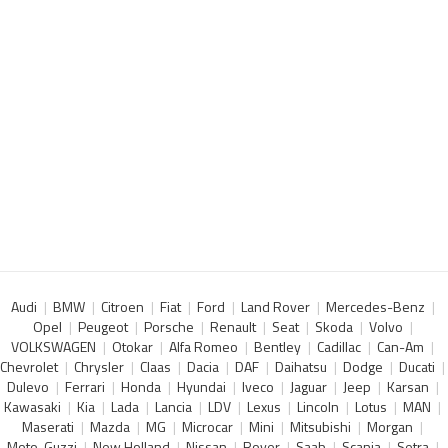
Audi
BMW
Citroen
Fiat
Ford
Land Rover
Mercedes-Benz
Opel
Peugeot
Porsche
Renault
Seat
Skoda
Volvo
VOLKSWAGEN
Otokar
Alfa Romeo
Bentley
Cadillac
Can-Am
Chevrolet
Chrysler
Claas
Dacia
DAF
Daihatsu
Dodge
Ducati
Dulevo
Ferrari
Honda
Hyundai
Iveco
Jaguar
Jeep
Karsan
Kawasaki
Kia
Lada
Lancia
LDV
Lexus
Lincoln
Lotus
MAN
Maserati
Mazda
MG
Microcar
Mini
Mitsubishi
Morgan
Moto-Guzzi
New Holland
Nissan
Rover
Saab
Scania
Setra