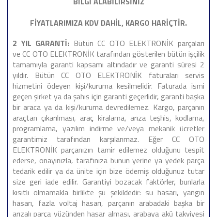
BİLGİ ALABİLİRSİNİZ
FİYATLARIMIZA KDV DAHİL, KARGO HARİÇTİR.
2 YIL GARANTİ:
Bütün CC OTO ELEKTRONİK parçaları
ve CC OTO ELEKTRONİK tarafından gösterilen bütün işçilik
tamamıyla garanti kapsamı altındadır ve garanti süresi 2
yıldır. Bütün CC OTO ELEKTRONİK faturaları servis
hizmetini ödeyen kişi/kuruma kesilmelidir. Faturada ismi
geçen şirket ya da şahıs için garanti geçerlidir, garanti başka
bir araca ya da kişi/kuruma devredilemez. Kargo, parçanın
araçtan çıkarılması, araç kiralama, arıza teşhis, kodlama,
programlama, yazılım indirme ve/veya mekanik ücretler
garantimiz tarafından karşılanmaz. Eğer CC OTO
ELEKTRONİK parçanızın tamir edilemez olduğunu tespit
ederse, onayınızla, tarafınıza bunun yerine ya yedek parça
tedarik edilir ya da ünite için bize ödemiş olduğunuz tutar
size geri iade edilir. Garantiyi bozacak faktörler, bunlarla
kısıtlı olmamakla birlikte şu şekildedir: su hasarı, yangın
hasarı, fazla voltaj hasarı, parçanın arabadaki başka bir
arızalı parça yüzünden hasar alması, arabaya akü takviyesi