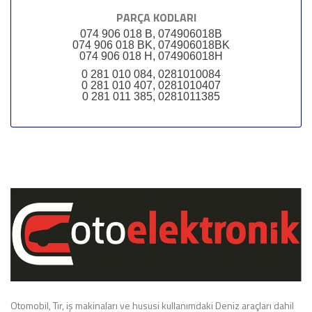
PARÇA KODLARI
074 906 018 B, 074906018B
074 906 018 BK, 074906018BK
074 906 018 H, 074906018H
0 281 010 084, 0281010084
0 281 010 407, 0281010407
0 281 011 385, 0281011385
Otomobil, Tır, iş makinaları ve hususi kullanımdaki Deniz araçları dahil