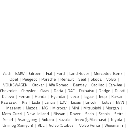
Audi
BMW
Citroen
Fiat
Ford
Land Rover
Mercedes-Benz
Opel
Peugeot
Porsche
Renault
Seat
Skoda
Volvo
VOLKSWAGEN
Otokar
Alfa Romeo
Bentley
Cadillac
Can-Am
Chevrolet
Chrysler
Claas
Dacia
DAF
Daihatsu
Dodge
Ducati
Dulevo
Ferrari
Honda
Hyundai
Iveco
Jaguar
Jeep
Karsan
Kawasaki
Kia
Lada
Lancia
LDV
Lexus
Lincoln
Lotus
MAN
Maserati
Mazda
MG
Microcar
Mini
Mitsubishi
Morgan
Moto-Guzzi
New Holland
Nissan
Rover
Saab
Scania
Setra
Smart
Ssangyong
Subaru
Suzuki
Terex (İş Makınası)
Toyota
Unimog (Kamyon)
VDL
Volvo (Otobüs)
Volvo Penta
Wiesmann