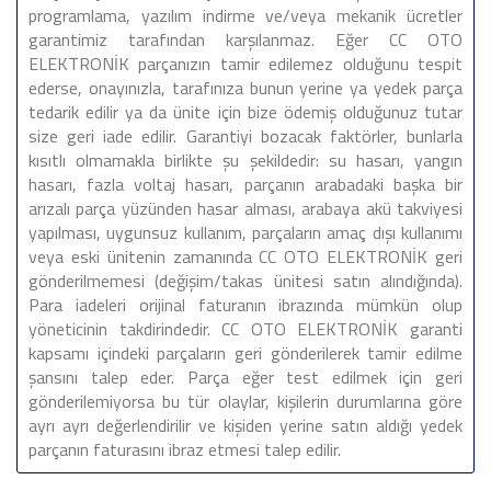
programlama, yazılım indirme ve/veya mekanik ücretler
garantimiz tarafından karşılanmaz. Eğer CC OTO
ELEKTRONİK parçanızın tamir edilemez olduğunu tespit
ederse, onayınızla, tarafınıza bunun yerine ya yedek parça
tedarik edilir ya da ünite için bize ödemiş olduğunuz tutar
size geri iade edilir. Garantiyi bozacak faktörler, bunlarla
kısıtlı olmamakla birlikte şu şekildedir: su hasarı, yangın
hasarı, fazla voltaj hasarı, parçanın arabadaki başka bir
arızalı parça yüzünden hasar alması, arabaya akü takviyesi
yapılması, uygunsuz kullanım, parçaların amaç dışı kullanımı
veya eski ünitenin zamanında CC OTO ELEKTRONİK geri
gönderilmemesi (değişim/takas ünitesi satın alındığında).
Para iadeleri orijinal faturanın ibrazında mümkün olup
yöneticinin takdirindedir. CC OTO ELEKTRONİK garanti
kapsamı içindeki parçaların geri gönderilerek tamir edilme
şansını talep eder. Parça eğer test edilmek için geri
gönderilemiyorsa bu tür olaylar, kişilerin durumlarına göre
ayrı ayrı değerlendirilir ve kişiden yerine satın aldığı yedek
parçanın faturasını ibraz etmesi talep edilir.