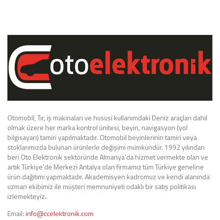
Otomobil, Tır, iş makinaları ve hususi kullanımdaki Deniz araçları dahil
olmak üzere her marka kontrol ünitesi, beyin, navigasyon (yol
bilgisayarı) tamiri yapılmaktadır. Otomobil beyinlerinin tamiri veya
stoklarımızda bulunan ürünlerle değişimi mümkündür. 1992 yılından
beri Oto Elektronik sektöründe Almanya’da hizmet vermekte olan ve
artık Türkiye’de Merkezi Antalya olan firmamız tüm Türkiye geneline
ürün dağıtımı yapmaktadır. Akademisyen kadromuz ve kendi alanında
uzman ekibimiz ile müşteri memnuniyeti odaklı bir satış politikası
izlemekteyiz..
Email:
info@ccelektronik.com