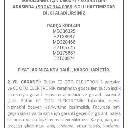
SORULARINIZ İÇİN 09:00 /17:30 SAATLERİ
ARASINDA
+90 242 344 0066
NOLU HATTIMIZDAN
BİLGİ ALABİLİRSİNİZ
PARÇA KODLARI
MD336325
E2T38997
MD328466
E2T65775
MD175667
E2T38974
FİYATLARIMIZA KDV DAHİL, KARGO HARİÇTİR.
2 YIL GARANTİ:
Bütün CC OTO ELEKTRONİK parçaları
ve CC OTO ELEKTRONİK tarafından gösterilen bütün işçilik
tamamıyla garanti kapsamı altındadır ve garanti süresi 2
yıldır. Bütün CC OTO ELEKTRONİK faturaları servis
hizmetini ödeyen kişi/kuruma kesilmelidir. Faturada ismi
geçen şirket ya da şahıs için garanti geçerlidir, garanti başka
bir araca ya da kişi/kuruma devredilemez. Kargo, parçanın
araçtan çıkarılması, araç kiralama, arıza teşhis, kodlama,