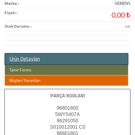
Marka :
SIEMENS
Fiyatı :
0,00 ₺
Stok Durumu :
var
Ürün Detayları
Tamir Formu
Müşteri Yorumları
PARÇA KODLARI
96801800
5WY5407A
96291050
S010012001 C0
96801801