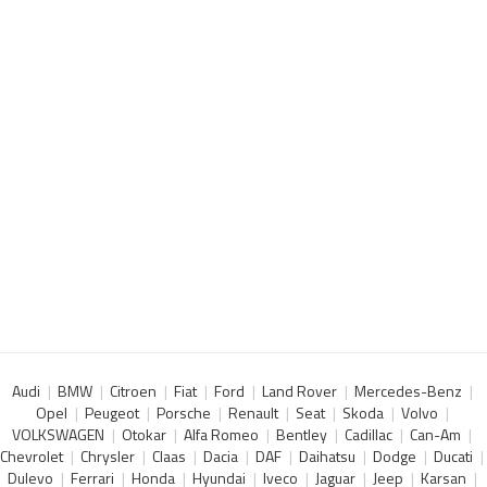
Audi
BMW
Citroen
Fiat
Ford
Land Rover
Mercedes-Benz
Opel
Peugeot
Porsche
Renault
Seat
Skoda
Volvo
VOLKSWAGEN
Otokar
Alfa Romeo
Bentley
Cadillac
Can-Am
Chevrolet
Chrysler
Claas
Dacia
DAF
Daihatsu
Dodge
Ducati
Dulevo
Ferrari
Honda
Hyundai
Iveco
Jaguar
Jeep
Karsan