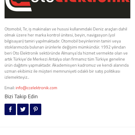
Otomobil, Tır, iş makinaları ve hususi kullanımdaki Deniz araçları dahil
olmak üzere her marka kontrol ünitesi, beyin, navigasyon (yol
bilgisayarı) tamiri yapılmaktadır. Otomobil beyinlerinin tamiri veya
stoklarımızda bulunan ürünlerle değişimi mümkündür. 1992 yılından
beri Oto Elektronik sektöründe Almanya’da hizmet vermekte olan ve
artık Türkiye’de Merkezi Antalya olan firmamız tüm Türkiye geneline
ürün dağıtımı yapmaktadır. Akademisyen kadromuz ve kendi alanında
uzman ekibimiz ile müşteri memnuniyeti odaklı bir satış politikası
izlemekteyiz..
Email:
info@ccelektronik.com
Bizi Takip Edin