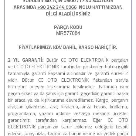
SORULARINIZ İÇİN 09:00 /17:30 SAATLERİ
ARASINDA
+90 242 344 0066
NOLU HATTIMIZDAN
BİLGİ ALABİLİRSİNİZ
PARÇA KODU
MR577084
FİYATLARIMIZA KDV DAHİL, KARGO HARİÇTİR.
2 YIL GARANTİ:
Bütün CC OTO ELEKTRONİK parçaları
ve CC OTO ELEKTRONİK tarafından gösterilen bütün işçilik
tamamıyla garanti kapsamı altındadır ve garanti süresi 2
yıldır. Bütün CC OTO ELEKTRONİK faturaları servis
hizmetini ödeyen kişi/kuruma kesilmelidir. Faturada ismi
geçen şirket ya da şahıs için garanti geçerlidir, garanti başka
bir araca ya da kişi/kuruma devredilemez. Kargo, parçanın
araçtan çıkarılması, araç kiralama, arıza teşhis, kodlama,
programlama, yazılım indirme ve/veya mekanik ücretler
garantimiz tarafından karşılanmaz. Eğer CC OTO
ELEKTRONİK parçanızın tamir edilemez olduğunu tespit
ederse, onayınızla, tarafınıza bunun yerine ya yedek parça