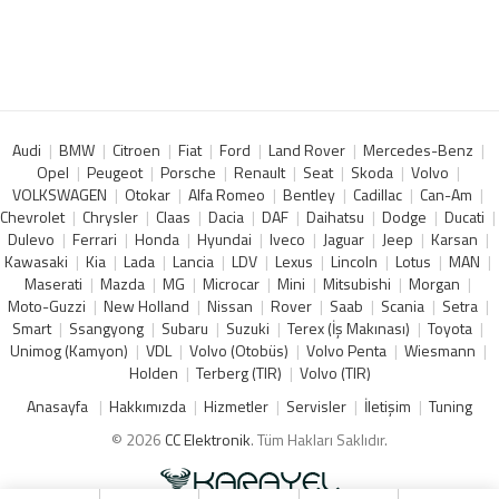
Audi
BMW
Citroen
Fiat
Ford
Land Rover
Mercedes-Benz
Opel
Peugeot
Porsche
Renault
Seat
Skoda
Volvo
VOLKSWAGEN
Otokar
Alfa Romeo
Bentley
Cadillac
Can-Am
Chevrolet
Chrysler
Claas
Dacia
DAF
Daihatsu
Dodge
Ducati
Dulevo
Ferrari
Honda
Hyundai
Iveco
Jaguar
Jeep
Karsan
Kawasaki
Kia
Lada
Lancia
LDV
Lexus
Lincoln
Lotus
MAN
Maserati
Mazda
MG
Microcar
Mini
Mitsubishi
Morgan
Moto-Guzzi
New Holland
Nissan
Rover
Saab
Scania
Setra
Smart
Ssangyong
Subaru
Suzuki
Terex (İş Makınası)
Toyota
Unimog (Kamyon)
VDL
Volvo (Otobüs)
Volvo Penta
Wiesmann
Holden
Terberg (TIR)
Volvo (TIR)
Anasayfa
Hakkımızda
Hizmetler
Servisler
İletişim
Tuning
© 2026
CC Elektronik
. Tüm Hakları Saklıdır.