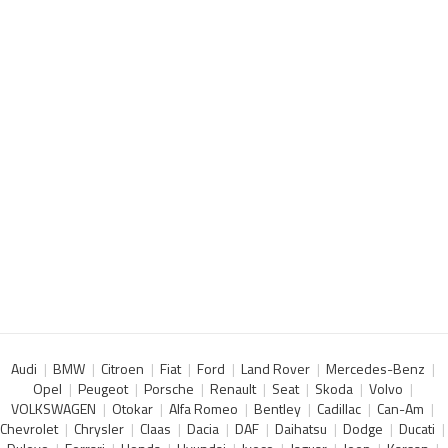
Audi
BMW
Citroen
Fiat
Ford
Land Rover
Mercedes-Benz
Opel
Peugeot
Porsche
Renault
Seat
Skoda
Volvo
VOLKSWAGEN
Otokar
Alfa Romeo
Bentley
Cadillac
Can-Am
Chevrolet
Chrysler
Claas
Dacia
DAF
Daihatsu
Dodge
Ducati