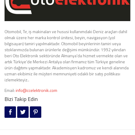
Otomobil, Tır, iş makinaları ve hususi kullanımdaki Deniz araçları dahil
olmak üzere her marka kontrol ünitesi, beyin, navigasyon (yol
bilgisayarı) tamiri yapılmaktadır. Otomobil beyinlerinin tamiri veya
stoklarımızda bulunan ürünlerle değişimi mümkündür. 1992 yılından
beri Oto Elektronik sektöründe Almanya’da hizmet vermekte olan ve
artık Türkiye’de Merkezi Antalya olan firmamız tüm Türkiye geneline
ürün dağıtımı yapmaktadır. Akademisyen kadromuz ve kendi alanında
uzman ekibimiz ile müşteri memnuniyeti odaklı bir satış politikası
izlemekteyiz..
Email:
info@ccelektronik.com
Bizi Takip Edin