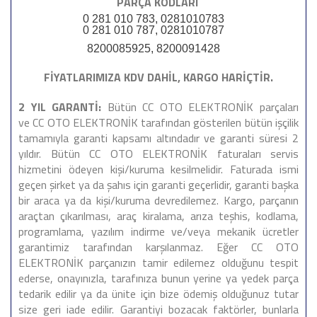
PARÇA KODLARI
0 281 010 783, 0281010783
0 281 010 787, 0281010787
8200085925, 8200091428
FİYATLARIMIZA KDV DAHİL, KARGO HARİÇTİR.
2 YIL GARANTİ:
Bütün CC OTO ELEKTRONİK parçaları
ve CC OTO ELEKTRONİK tarafından gösterilen bütün işçilik
tamamıyla garanti kapsamı altındadır ve garanti süresi 2
yıldır. Bütün CC OTO ELEKTRONİK faturaları servis
hizmetini ödeyen kişi/kuruma kesilmelidir. Faturada ismi
geçen şirket ya da şahıs için garanti geçerlidir, garanti başka
bir araca ya da kişi/kuruma devredilemez. Kargo, parçanın
araçtan çıkarılması, araç kiralama, arıza teşhis, kodlama,
programlama, yazılım indirme ve/veya mekanik ücretler
garantimiz tarafından karşılanmaz. Eğer CC OTO
ELEKTRONİK parçanızın tamir edilemez olduğunu tespit
ederse, onayınızla, tarafınıza bunun yerine ya yedek parça
tedarik edilir ya da ünite için bize ödemiş olduğunuz tutar
size geri iade edilir. Garantiyi bozacak faktörler, bunlarla