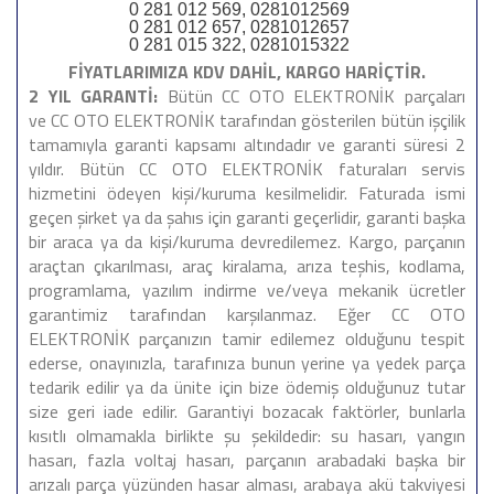
0 281 012 569, 0281012569
0 281 012 657, 0281012657
0 281 015 322, 0281015322
FİYATLARIMIZA KDV DAHİL, KARGO HARİÇTİR.
2 YIL GARANTİ:
Bütün CC OTO ELEKTRONİK parçaları
ve CC OTO ELEKTRONİK tarafından gösterilen bütün işçilik
tamamıyla garanti kapsamı altındadır ve garanti süresi 2
yıldır. Bütün CC OTO ELEKTRONİK faturaları servis
hizmetini ödeyen kişi/kuruma kesilmelidir. Faturada ismi
geçen şirket ya da şahıs için garanti geçerlidir, garanti başka
bir araca ya da kişi/kuruma devredilemez. Kargo, parçanın
araçtan çıkarılması, araç kiralama, arıza teşhis, kodlama,
programlama, yazılım indirme ve/veya mekanik ücretler
garantimiz tarafından karşılanmaz. Eğer CC OTO
ELEKTRONİK parçanızın tamir edilemez olduğunu tespit
ederse, onayınızla, tarafınıza bunun yerine ya yedek parça
tedarik edilir ya da ünite için bize ödemiş olduğunuz tutar
size geri iade edilir. Garantiyi bozacak faktörler, bunlarla
kısıtlı olmamakla birlikte şu şekildedir: su hasarı, yangın
hasarı, fazla voltaj hasarı, parçanın arabadaki başka bir
arızalı parça yüzünden hasar alması, arabaya akü takviyesi