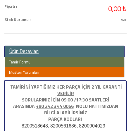
Fiyatı :
0,00 ₺
Stok Durumu :
var
Ürün Detayları
Tamir Formu
Müşteri Yorumları
TAMİRİNİ YAPTIĞIMIZ HER PARÇA İÇİN 2 YIL GARANTİ
VERİLİR
SORULARINIZ İÇİN 09:00 /17:30 SAATLERİ
ARASINDA
+90 242 344 0066
NOLU HATTIMIZDAN
BİLGİ ALABİLİRSİNİZ
PARÇA KODLARI
8200518648, 8200561686, 8200904029