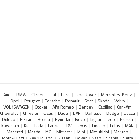
Audi
BMW
Citroen
Fiat
Ford
Land Rover
Mercedes-Benz
Opel
Peugeot
Porsche
Renault
Seat
Skoda
Volvo
VOLKSWAGEN
Otokar
Alfa Romeo
Bentley
Cadillac
Can-Am
Chevrolet
Chrysler
Claas
Dacia
DAF
Daihatsu
Dodge
Ducati
Dulevo
Ferrari
Honda
Hyundai
Iveco
Jaguar
Jeep
Karsan
Kawasaki
Kia
Lada
Lancia
LDV
Lexus
Lincoln
Lotus
MAN
Maserati
Mazda
MG
Microcar
Mini
Mitsubishi
Morgan
Moto-Guzzi
New Holland
Nissan
Rover
Saab
Scania
Setra