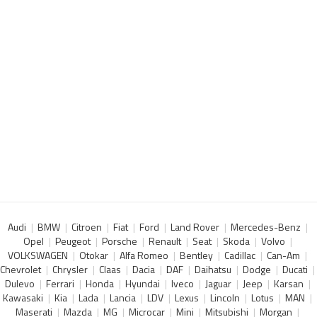
Audi
BMW
Citroen
Fiat
Ford
Land Rover
Mercedes-Benz
Opel
Peugeot
Porsche
Renault
Seat
Skoda
Volvo
VOLKSWAGEN
Otokar
Alfa Romeo
Bentley
Cadillac
Can-Am
Chevrolet
Chrysler
Claas
Dacia
DAF
Daihatsu
Dodge
Ducati
Dulevo
Ferrari
Honda
Hyundai
Iveco
Jaguar
Jeep
Karsan
Kawasaki
Kia
Lada
Lancia
LDV
Lexus
Lincoln
Lotus
MAN
Maserati
Mazda
MG
Microcar
Mini
Mitsubishi
Morgan