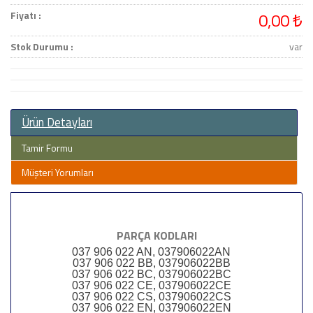
Fiyatı :
0,00 ₺
Stok Durumu :
var
Ürün Detayları
Tamir Formu
Müşteri Yorumları
PARÇA KODLARI
037 906 022 AN, 037906022AN
037 906 022 BB, 037906022BB
037 906 022 BC, 037906022BC
037 906 022 CE, 037906022CE
037 906 022 CS, 037906022CS
037 906 022 EN, 037906022EN