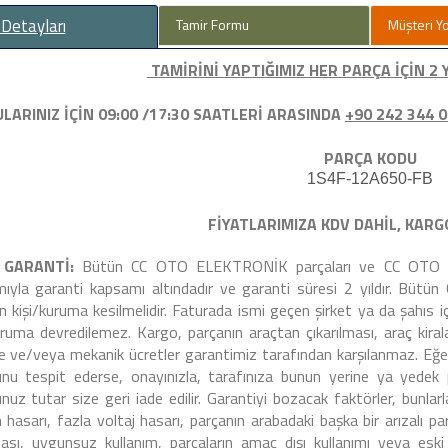
 Detayları
Tamir Formu
Müşteri Y
TAMİRİNİ YAPTIĞIMIZ HER PARÇA İÇİN 2 
LARINIZ İÇİN 09:00 /17:30 SAATLERİ ARASINDA
+90 242 344 
PARÇA KODU
1S4F-12A650-FB
FİYATLARIMIZA KDV DAHİL, KARG
L GARANTİ:
Bütün CC OTO ELEKTRONİK parçaları ve CC OTO EL
ıyla garanti kapsamı altındadır ve garanti süresi 2 yıldır. Büt
 kişi/kuruma kesilmelidir. Faturada ismi geçen şirket ya da şahıs iç
uruma devredilemez. Kargo, parçanın araçtan çıkarılması, araç kir
me ve/veya mekanik ücretler garantimiz tarafından karşılanmaz. 
nu tespit ederse, onayınızla, tarafınıza bunun yerine ya yedek p
nuz tutar size geri iade edilir. Garantiyi bozacak faktörler, bunlarla
 hasarı, fazla voltaj hasarı, parçanın arabadaki başka bir arızalı 
ması, uygunsuz kullanım, parçaların amaç dışı kullanımı veya 