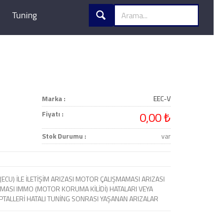
Tuning
Marka :
EEC-V
Fiyatı :
0,00 ₺
Stok Durumu :
var
(ECU) İLE İLETİŞİM ARIZASI MOTOR ÇALIŞMAMASI ARIZASI
MASI IMMO (MOTOR KORUMA KİLİDİ) HATALARI VEYA
 İPTALLERİ HATALI TUNİNG SONRASI YAŞANAN ARIZALAR