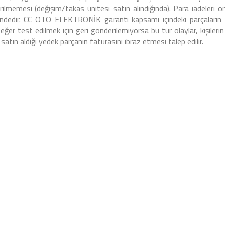
ilmemesi (değişim/takas ünitesi satın alındığında). Para iadeleri o
indedir. CC OTO ELEKTRONİK garanti kapsamı içindeki parçaların g
eğer test edilmek için geri gönderilemiyorsa bu tür olaylar, kişilerin 
 satın aldığı yedek parçanın faturasını ibraz etmesi talep edilir.