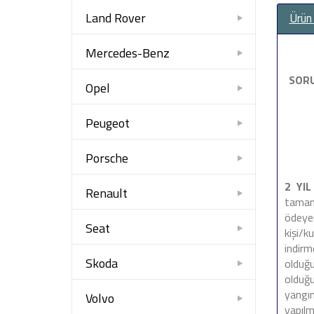
Land Rover
Ürün
Mercedes-Benz
SORU
Opel
Peugeot
Porsche
2 YI
Renault
tamam
ödeyen
Seat
kişi/k
indir
Skoda
olduğu
olduğu
yangın
Volvo
yapıl