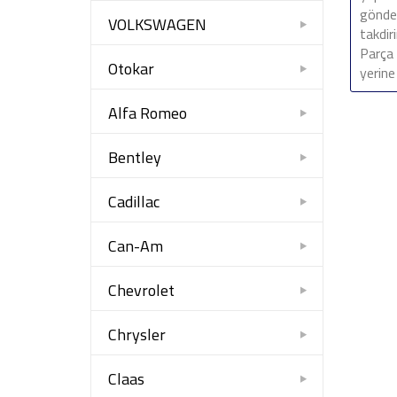
gönder
VOLKSWAGEN
takdir
Parça 
Otokar
yerine
Alfa Romeo
Bentley
Cadillac
Can-Am
Chevrolet
Chrysler
Claas