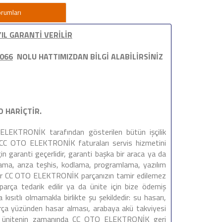
orumları
YIL GARANTİ VERİLİR
0066
NOLU HATTIMIZDAN BİLGİ ALABİLİRSİNİZ
O HARİÇTİR.
EKTRONİK tarafından gösterilen bütün işçilik
ün CC OTO ELEKTRONİK faturaları servis hizmetini
in garanti geçerlidir, garanti başka bir araca ya da
alama, arıza teşhis, kodlama, programlama, yazılım
Eğer CC OTO ELEKTRONİK parçanızın tamir edilemez
arça tedarik edilir ya da ünite için bize ödemiş
 kısıtlı olmamakla birlikte şu şekildedir: su hasarı,
parça yüzünden hasar alması, arabaya akü takviyesi
eski ünitenin zamanında CC OTO ELEKTRONİK geri