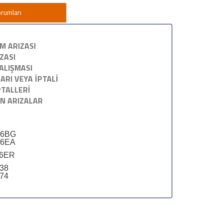
orumları
İM ARIZASI
ZASI
ALIŞMASI
ARI VEYA İPTALİ
PTALLERİ
N ARIZALAR
56BG
56EA
56ER
238
374