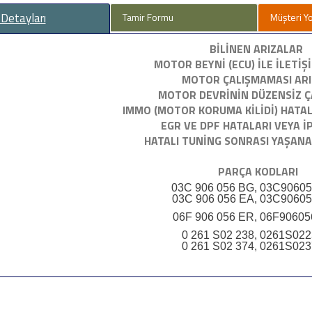
 Detayları
Tamir Formu
Müşteri Y
BİLİNEN ARIZALAR
MOTOR BEYNİ (ECU) İLE İLETİŞ
MOTOR ÇALIŞMAMASI ARI
MOTOR DEVRİNİN DÜZENSİZ Ç
IMMO (MOTOR KORUMA KİLİDİ) HATAL
EGR VE DPF HATALARI VEYA İ
HATALI TUNİNG SONRASI YAŞANA
PARÇA KODLARI
03C 906 056 BG, 03C9060
03C 906 056 EA, 03C9060
06F 906 056 ER, 06F9060
0 261 S02 238, 0261S02
0 261 S02 374, 0261S02