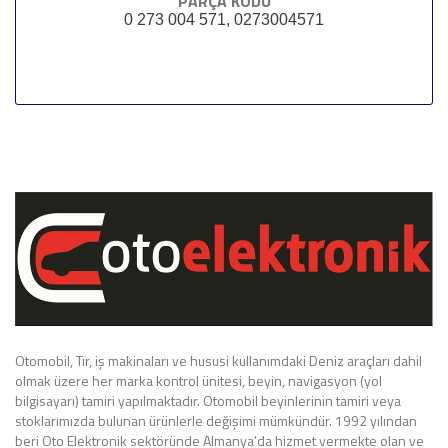
PARÇA KODU
0 273 004 571, 0273004571
Otomobil, Tır, iş makinaları ve hususi kullanımdaki Deniz araçları dahil
olmak üzere her marka kontrol ünitesi, beyin, navigasyon (yol
bilgisayarı) tamiri yapılmaktadır. Otomobil beyinlerinin tamiri veya
stoklarımızda bulunan ürünlerle değişimi mümkündür. 1992 yılından
beri Oto Elektronik sektöründe Almanya’da hizmet vermekte olan ve