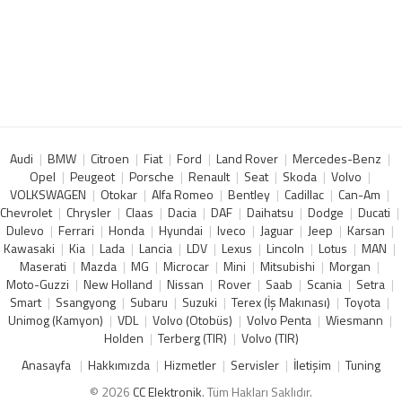
Audi
BMW
Citroen
Fiat
Ford
Land Rover
Mercedes-Benz
Opel
Peugeot
Porsche
Renault
Seat
Skoda
Volvo
VOLKSWAGEN
Otokar
Alfa Romeo
Bentley
Cadillac
Can-Am
Chevrolet
Chrysler
Claas
Dacia
DAF
Daihatsu
Dodge
Ducati
Dulevo
Ferrari
Honda
Hyundai
Iveco
Jaguar
Jeep
Karsan
Kawasaki
Kia
Lada
Lancia
LDV
Lexus
Lincoln
Lotus
MAN
Maserati
Mazda
MG
Microcar
Mini
Mitsubishi
Morgan
Moto-Guzzi
New Holland
Nissan
Rover
Saab
Scania
Setra
Smart
Ssangyong
Subaru
Suzuki
Terex (İş Makınası)
Toyota
Unimog (Kamyon)
VDL
Volvo (Otobüs)
Volvo Penta
Wiesmann
Holden
Terberg (TIR)
Volvo (TIR)
Anasayfa
Hakkımızda
Hizmetler
Servisler
İletişim
Tuning
© 2026
CC Elektronik
. Tüm Hakları Saklıdır.