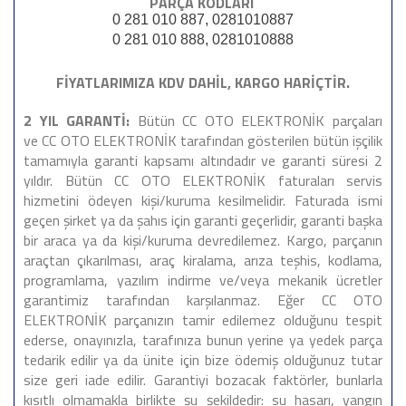
PARÇA KODLARI
0 281 010 887, 0281010887
0 281 010 888, 0281010888
FİYATLARIMIZA KDV DAHİL, KARGO HARİÇTİR.
2 YIL GARANTİ:
Bütün CC OTO ELEKTRONİK parçaları
ve CC OTO ELEKTRONİK tarafından gösterilen bütün işçilik
tamamıyla garanti kapsamı altındadır ve garanti süresi 2
yıldır. Bütün CC OTO ELEKTRONİK faturaları servis
hizmetini ödeyen kişi/kuruma kesilmelidir. Faturada ismi
geçen şirket ya da şahıs için garanti geçerlidir, garanti başka
bir araca ya da kişi/kuruma devredilemez. Kargo, parçanın
araçtan çıkarılması, araç kiralama, arıza teşhis, kodlama,
programlama, yazılım indirme ve/veya mekanik ücretler
garantimiz tarafından karşılanmaz. Eğer CC OTO
ELEKTRONİK parçanızın tamir edilemez olduğunu tespit
ederse, onayınızla, tarafınıza bunun yerine ya yedek parça
tedarik edilir ya da ünite için bize ödemiş olduğunuz tutar
size geri iade edilir. Garantiyi bozacak faktörler, bunlarla
kısıtlı olmamakla birlikte şu şekildedir: su hasarı, yangın