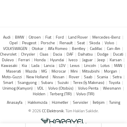
Audi
BMW
Citroen
Fiat
Ford
Land Rover
Mercedes-Benz
Opel
Peugeot
Porsche
Renault
Seat
Skoda
Volvo
VOLKSWAGEN
Otokar
Alfa Romeo
Bentley
Cadillac
Can-Am
Chevrolet
Chrysler
Claas
Dacia
DAF
Daihatsu
Dodge
Ducati
Dulevo
Ferrari
Honda
Hyundai
Iveco
Jaguar
Jeep
Karsan
Kawasaki
Kia
Lada
Lancia
LDV
Lexus
Lincoln
Lotus
MAN
Maserati
Mazda
MG
Microcar
Mini
Mitsubishi
Morgan
Moto-Guzzi
New Holland
Nissan
Rover
Saab
Scania
Setra
Smart
Ssangyong
Subaru
Suzuki
Terex (İş Makınası)
Toyota
Unimog (Kamyon)
VDL
Volvo (Otobüs)
Volvo Penta
Wiesmann
Holden
Terberg (TIR)
Volvo (TIR)
Anasayfa
Hakkımızda
Hizmetler
Servisler
İletişim
Tuning
© 2026
CC Elektronik
. Tüm Hakları Saklıdır.