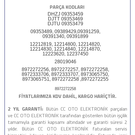
PARÇA KODLARI
DHZJ 09353459
DJTT 09353469
DJTU 09353479
09353489, 09389429,09391259,
09391340, 09391899
12212819, 12214800, 12214820,
12214830, 12214840, 12214870,
12223620, 12237450
28019046
8972272256, 8972272257, 8972272258,
8972333706, 8972333707, 8973065750,
8973065751, 8972272258 ,8972272255
8972272258
FİYATLARIMIZA KDV DAHİL, KARGO HARİÇTİR.
2 YIL GARANTİ:
Bütün CC OTO ELEKTRONİK parçaları
ve CC OTO ELEKTRONİK tarafından gösterilen bütün işçilik
tamamıyla garanti kapsamı altındadır ve garanti süresi 2
yıldır. Bütün CC OTO ELEKTRONİK faturaları servis