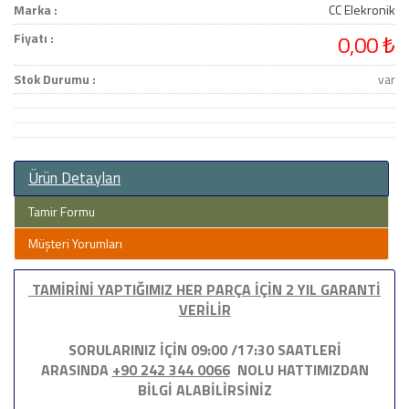
Marka :
CC Elekronik
Fiyatı :
0,00 ₺
Stok Durumu :
var
Ürün Detayları
Tamir Formu
Müşteri Yorumları
TAMİRİNİ YAPTIĞIMIZ HER PARÇA İÇİN 2 YIL GARANTİ
VERİLİR
SORULARINIZ İÇİN 09:00 /17:30 SAATLERİ
ARASINDA
+90 242 344 0066
NOLU HATTIMIZDAN
BİLGİ ALABİLİRSİNİZ