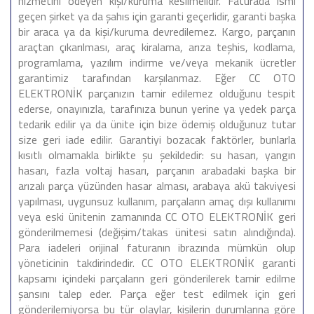
hizmetini ödeyen kişi/kuruma kesilmelidir. Faturada ismi
geçen şirket ya da şahıs için garanti geçerlidir, garanti başka
bir araca ya da kişi/kuruma devredilemez. Kargo, parçanın
araçtan çıkarılması, araç kiralama, arıza teşhis, kodlama,
programlama, yazılım indirme ve/veya mekanik ücretler
garantimiz tarafından karşılanmaz. Eğer CC OTO
ELEKTRONİK parçanızın tamir edilemez olduğunu tespit
ederse, onayınızla, tarafınıza bunun yerine ya yedek parça
tedarik edilir ya da ünite için bize ödemiş olduğunuz tutar
size geri iade edilir. Garantiyi bozacak faktörler, bunlarla
kısıtlı olmamakla birlikte şu şekildedir: su hasarı, yangın
hasarı, fazla voltaj hasarı, parçanın arabadaki başka bir
arızalı parça yüzünden hasar alması, arabaya akü takviyesi
yapılması, uygunsuz kullanım, parçaların amaç dışı kullanımı
veya eski ünitenin zamanında CC OTO ELEKTRONİK geri
gönderilmemesi (değişim/takas ünitesi satın alındığında).
Para iadeleri orijinal faturanın ibrazında mümkün olup
yöneticinin takdirindedir. CC OTO ELEKTRONİK garanti
kapsamı içindeki parçaların geri gönderilerek tamir edilme
şansını talep eder. Parça eğer test edilmek için geri
gönderilemiyorsa bu tür olaylar, kişilerin durumlarına göre