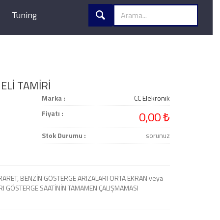
Tuning
Lİ TAMİRİ
Marka :
CC Elekronik
Fiyatı :
0,00 ₺
Stok Durumu :
sorunuz
HARARET, BENZİN GÖSTERGE ARIZALARI ORTA EKRAN veya
ARI GÖSTERGE SAATİNİN TAMAMEN ÇALIŞMAMASI