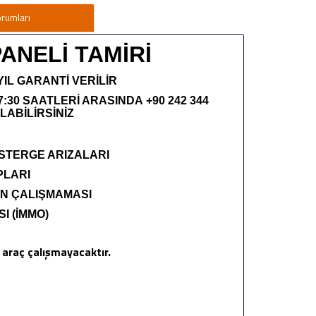
orumları
ANELİ TAMİRİ
 YIL GARANTİ VERİLİR
7:30 SAATLERİ ARASINDA +90 242 344
LABİLİRSİNİZ
ÖSTERGE ARIZALARI
PLARI
N ÇALIŞMAMASI
I (İMMO)
 araç çalışmayacaktır.