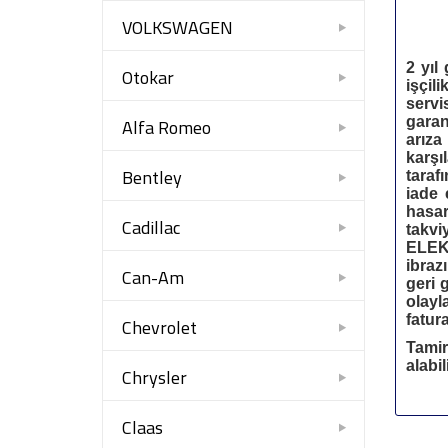
VOLKSWAGEN
2 yıl 
Otokar
işçil
servi
garan
Alfa Romeo
arıza
karşı
Bentley
taraf
iade 
hasar
Cadillac
takvi
ELE
ibraz
Can-Am
geri 
olayl
fatura
Chevrolet
Tamir
alabil
Chrysler
Claas