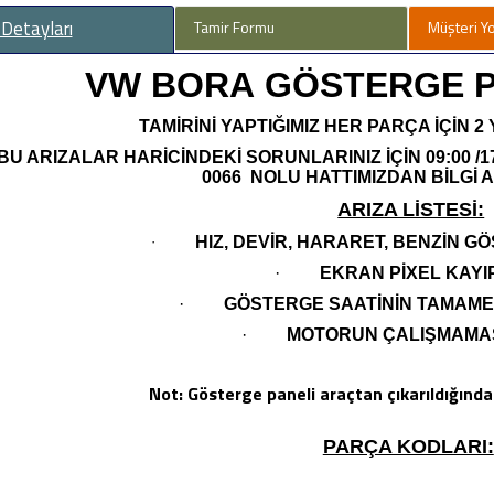
 Detayları
Tamir Formu
Müşteri Y
VW BORA
GÖSTERGE P
TAMİRİNİ YAPTIĞIMIZ HER PARÇA İÇİN 2
BU ARIZALAR HARİCİNDEKİ SORUNLARINIZ İÇİN 09:00 /1
0066 NOLU HATTIMIZDAN BİLGİ A
ARIZA LİSTESİ:
·
HIZ, DEVİR, HARARET, BENZİN G
·
EKRAN PİXEL KAYI
·
GÖSTERGE SAATİNİN TAMAME
·
MOTORUN ÇALIŞMAMAS
Not: Gösterge paneli araçtan çıkarıldığında
PARÇA KODLARI: