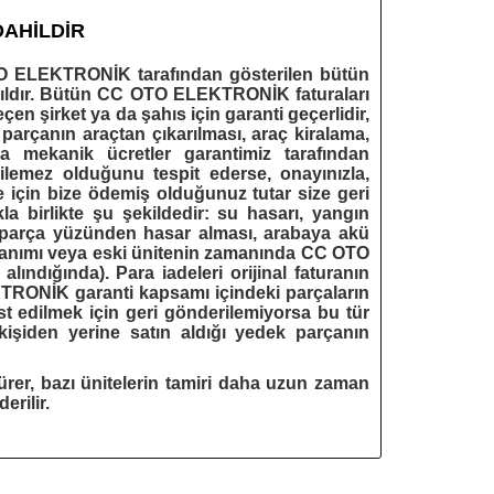
DAHİLDİR
O ELEKTRONİK
tarafından gösterilen bütün
ıldır. Bütün
CC OTO ELEKTRONİK
faturaları
en şirket ya da şahıs için garanti geçerlidir,
parçanın araçtan çıkarılması, araç kiralama,
a mekanik ücretler garantimiz tarafından
ilemez olduğunu tespit ederse, onayınızla,
e için bize ödemiş olduğunuz tutar size geri
kla birlikte şu şekildedir: su hasarı, yangın
alı parça yüzünden hasar alması, arabaya akü
llanımı veya eski ünitenin zamanında
CC OTO
lındığında). Para iadeleri orijinal faturanın
KTRONİK
garanti kapsamı içindeki parçaların
st edilmek için geri gönderilemiyorsa bu tür
e kişiden yerine satın aldığı yedek parçanın
rer, bazı ünitelerin tamiri daha uzun zaman
erilir.