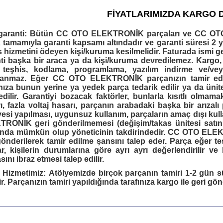
FİYATLARIMIZDA KARGO 
garanti:
Bütün
CC OTO ELEKTRONİK
parçaları ve
CC OT
ik tamamıyla garanti kapsamı altındadır ve garanti süresi 2 y
s hizmetini ödeyen kişi/kuruma kesilmelidir. Faturada ismi geç
ti başka bir araca ya da kişi/kuruma devredilemez. Kargo, 
 teşhis, kodlama, programlama, yazılım indirme ve/vey
lanmaz. Eğer
CC OTO ELEKTRONİK
parçanızın tamir ed
ınıza bunun yerine ya yedek parça tedarik edilir ya da ünit
edilir. Garantiyi bozacak faktörler, bunlarla kısıtlı olmama
ı, fazla voltaj hasarı, parçanın arabadaki başka bir arız
yesi yapılması, uygunsuz kullanım, parçaların amaç dışı ku
KTRONİK
geri gönderilmemesi (değişim/takas ünitesi satın a
ında mümkün olup yöneticinin takdirindedir.
CC OTO ELE
gönderilerek tamir edilme şansını talep eder. Parça eğer te
ar, kişilerin durumlarına göre ayrı ayrı değerlendirilir v
sını ibraz etmesi talep edilir.
 Hizmetimiz:
Atölyemizde birçok parçanın tamiri 1-2 gün sü
ir. Parçanızın tamiri yapıldığında tarafınıza kargo ile geri gönd