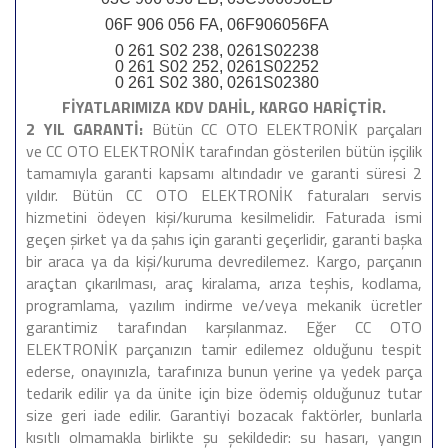
06F 906 056 FA, 06F906056FA
0 261 S02 238, 0261S02238
0 261 S02 252, 0261S02252
0 261 S02 380, 0261S02380
FİYATLARIMIZA KDV DAHİL, KARGO HARİÇTİR.
2 YIL GARANTİ:
Bütün CC OTO ELEKTRONİK parçaları
ve CC OTO ELEKTRONİK tarafından gösterilen bütün işçilik
tamamıyla garanti kapsamı altındadır ve garanti süresi 2
yıldır. Bütün CC OTO ELEKTRONİK faturaları servis
hizmetini ödeyen kişi/kuruma kesilmelidir. Faturada ismi
geçen şirket ya da şahıs için garanti geçerlidir, garanti başka
bir araca ya da kişi/kuruma devredilemez. Kargo, parçanın
araçtan çıkarılması, araç kiralama, arıza teşhis, kodlama,
programlama, yazılım indirme ve/veya mekanik ücretler
garantimiz tarafından karşılanmaz. Eğer CC OTO
ELEKTRONİK parçanızın tamir edilemez olduğunu tespit
ederse, onayınızla, tarafınıza bunun yerine ya yedek parça
tedarik edilir ya da ünite için bize ödemiş olduğunuz tutar
size geri iade edilir. Garantiyi bozacak faktörler, bunlarla
kısıtlı olmamakla birlikte şu şekildedir: su hasarı, yangın