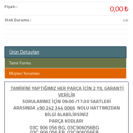
Fiyatı :
0,00 ₺
Stok Durumu :
var
Ürün Detayları
Tamir Formu
Müşteri Yorumları
TAMİRİNİ YAPTIĞIMIZ HER PARÇA İÇİN 2 YIL GARANTİ
VERİLİR
SORULARINIZ İÇİN 09:00 /17:30 SAATLERİ
ARASINDA
+90 242 344 0066
NOLU HATTIMIZDAN
BİLGİ ALABİLİRSİNİZ
PARÇA KODLARI
03C 906 056 BG, 03C906056BG
03C 906 056 EB, 03C906056EB