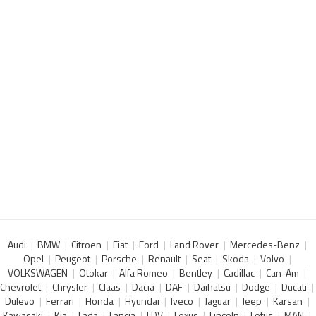
Audi
BMW
Citroen
Fiat
Ford
Land Rover
Mercedes-Benz
Opel
Peugeot
Porsche
Renault
Seat
Skoda
Volvo
VOLKSWAGEN
Otokar
Alfa Romeo
Bentley
Cadillac
Can-Am
Chevrolet
Chrysler
Claas
Dacia
DAF
Daihatsu
Dodge
Ducati
Dulevo
Ferrari
Honda
Hyundai
Iveco
Jaguar
Jeep
Karsan
Kawasaki
Kia
Lada
Lancia
LDV
Lexus
Lincoln
Lotus
MAN