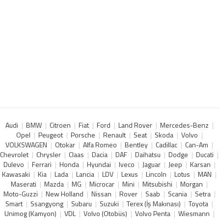
Audi
BMW
Citroen
Fiat
Ford
Land Rover
Mercedes-Benz
Opel
Peugeot
Porsche
Renault
Seat
Skoda
Volvo
VOLKSWAGEN
Otokar
Alfa Romeo
Bentley
Cadillac
Can-Am
Chevrolet
Chrysler
Claas
Dacia
DAF
Daihatsu
Dodge
Ducati
Dulevo
Ferrari
Honda
Hyundai
Iveco
Jaguar
Jeep
Karsan
Kawasaki
Kia
Lada
Lancia
LDV
Lexus
Lincoln
Lotus
MAN
Maserati
Mazda
MG
Microcar
Mini
Mitsubishi
Morgan
Moto-Guzzi
New Holland
Nissan
Rover
Saab
Scania
Setra
Smart
Ssangyong
Subaru
Suzuki
Terex (İş Makınası)
Toyota
Unimog (Kamyon)
VDL
Volvo (Otobüs)
Volvo Penta
Wiesmann