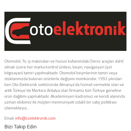
Otomobil, Tır, iş makinaları ve hususi kullanımdaki Deniz araçları dahil
olmak üzere her marka kontrol ünitesi, beyin, navigasyon (yol
bilgisayarı) tamiri yapılmaktadır. Otomobil beyinlerinin tamiri veya
stoklarımızda bulunan ürünlerle değişimi mümkündür. 1992 yılından
beri Oto Elektronik sektöründe Almanya’da hizmet vermekte olan ve
artık Türkiye’de Merkezi Antalya olan firmamız tüm Türkiye geneline
ürün dağıtımı yapmaktadır. Akademisyen kadromuz ve kendi alanında
uzman ekibimiz ile müşteri memnuniyeti odaklı bir satış politikası
izlemekteyiz..
Email:
info@ccelektronik.com
Bizi Takip Edin